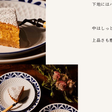
下地には
中はしっ
上品さも