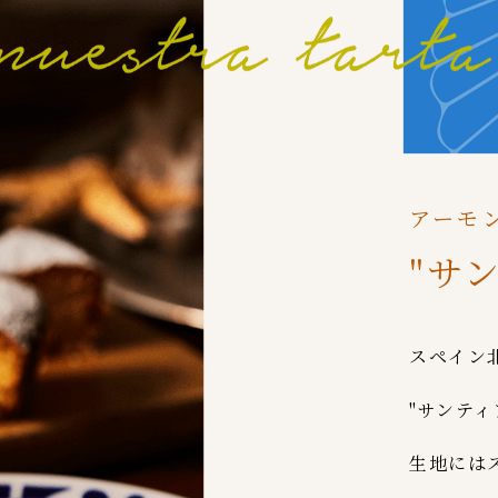
アーモ
"サ
スペイン
"サンティ
生地には